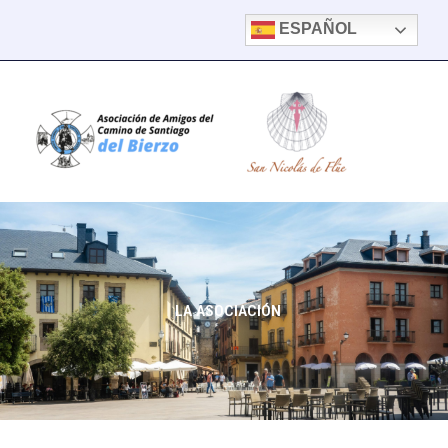
IR
ESPAÑOL
AL
CONTENIDO
LA ASOCIACIÓN